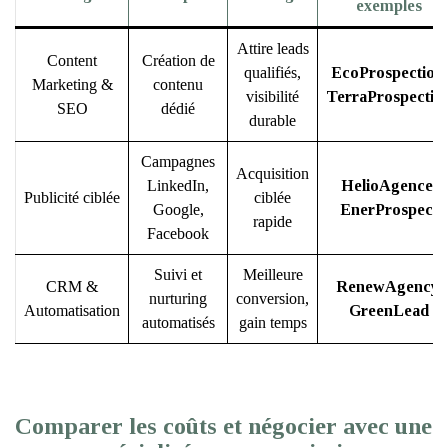
exemples
Attire leads
Content
Création de
qualifiés,
EcoProspection
,
Marketing &
contenu
visibilité
TerraProspectio
SEO
dédié
durable
Campagnes
Acquisition
LinkedIn,
HelioAgence
,
Publicité ciblée
ciblée
Google,
EnerProspect
rapide
Facebook
Suivi et
Meilleure
CRM &
RenewAgency
,
nurturing
conversion,
Automatisation
GreenLead
automatisés
gain temps
Comparer les coûts et négocier avec une