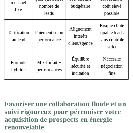
mensuel
nombre de
budgétaire
coût élevé
fixe
leads
possible
Risque chute
Alignement
Tarification
Paiement selon
qualité leads
intérêts
au lead
performance
sans contrôle
client/agence
strict
Équilibre
Nécessite
Formule
Mix forfait +
sécurité et
négociation
hybride
performances
incitation
fine
Favoriser une collaboration fluide et un
suivi rigoureux pour pérenniser votre
acquisition de prospects en énergie
renouvelable