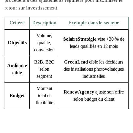
procèdent à des ajustements réguliers pour maximiser le
retour sur investissement.
Critère
Description
Exemple dans le secteur
Volume,
SolaireStratégie
vise +30 % de
Objectifs
qualité,
leads qualifiés en 12 mois
conversion
B2B, B2C
GreenLead
cible les décideurs
Audience
selon
des installations photovoltaïques
cible
segment
industrielles
Montant
RenewAgency
ajuste son offre
Budget
total et
selon budget du client
flexibilité