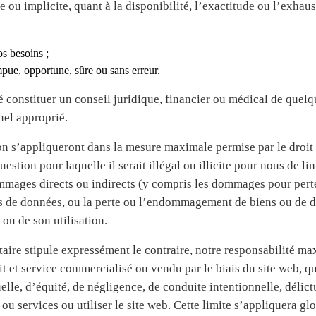
e ou implicite, quant à la disponibilité, l’exactitude ou l’exha
s besoins ;
mpue, opportune, sûre ou sans erreur.
é constituer un conseil juridique, financier ou médical de quelq
nel approprié.
on s’appliqueront dans la mesure maximale permise par le droit 
estion pour laquelle il serait illégal ou illicite pour nous de li
mages directs ou indirects (y compris les dommages pour perte d
es de données, ou la perte ou l’endommagement de biens ou de d
 ou de son utilisation.
taire stipule expressément le contraire, notre responsabilité 
t et service commercialisé ou vendu par le biais du site web, que
elle, d’équité, de négligence, de conduite intentionnelle, délictu
u services ou utiliser le site web. Cette limite s’appliquera gl