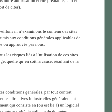
notre autorisation écrite préalable, sauf et
it de citer).
rveillons ni n’examinons le contenu des sites
 soumis aux conditions générales applicables de
gés ou approuvés par nous.
les risques liés à l’utilisation de ces sites
, quelle qu’en soit la cause, résultant de la
tes conditions générales, par tout contrat
 et les directives industrielles généralement
ment qui consiste en (ou est lié à) un logiciel
r toute activité de collecte de données