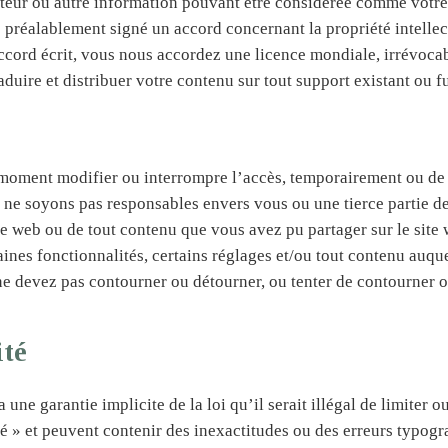
eur ou autre information pouvant être considérée comme votre 
s préalablement signé un accord concernant la propriété intelle
ccord écrit, vous nous accordez une licence mondiale, irrévocab
traduire et distribuer votre contenu sur tout support existant ou fu
t moment modifier ou interrompre l’accès, temporairement ou de 
 ne soyons pas responsables envers vous ou une tierce partie d
ite web ou de tout contenu que vous avez pu partager sur le site
nes fonctionnalités, certains réglages et/ou tout contenu auqu
e devez pas contourner ou détourner, ou tenter de contourner ou
ité
 une garantie implicite de la loi qu’il serait illégal de limiter 
lité » et peuvent contenir des inexactitudes ou des erreurs typ