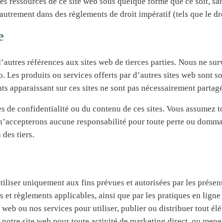
ressources de ce site web sous quelque forme que ce soit, sans 
autrement dans des règlements de droit impératif (tels que le dro
e
’autres références aux sites web de tierces parties. Nous ne su
web. Les produits ou services offerts par d’autres sites web sont
nts apparaissant sur ces sites ne sont pas nécessairement parta
e confidentialité ou du contenu de ces sites. Vous assumez tous 
 n’accepterons aucune responsabilité pour toute perte ou dommage
des tiers.
utiliser uniquement aux fins prévues et autorisées par les présen
s et règlements applicables, ainsi que par les pratiques en ligne
 web ou nos services pour utiliser, publier ou distribuer tout élé
r notre site web pour toute activité de marketing direct, ou mene