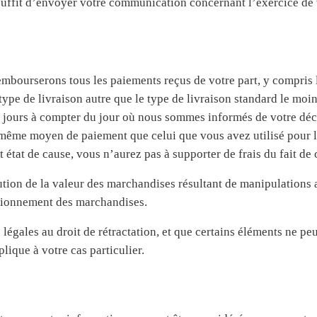
s suffit d’envoyer votre communication concernant l’exercice de v
embourserons tous les paiements reçus de votre part, y compris le
type de livraison autre que le type de livraison standard le moi
 14 jours à compter du jour où nous sommes informés de votre déci
même moyen de paiement que celui que vous avez utilisé pour la
état de cause, vous n’aurez pas à supporter de frais du fait d
tion de la valeur des marchandises résultant de manipulations a
onctionnement des marchandises.
s légales au droit de rétractation, et que certains éléments ne p
lique à votre cas particulier.