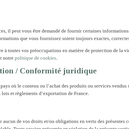
ices, il peut vous être demandé de fournir certaines information
ormations que vous fournissez soient toujours exactes, correctes 
 à toutes vos préoccupations en matière de protection de la vie
t notre
politique de cookies
.
ation / Conformité juridique
e pays où le contenu ou l’achat des produits ou services vendus su
s lois et règlements d’exportation de France.
r aucun de vos droits et/ou obligations en vertu des présentes c
alable. Toute cession présumée en violation de la présente secti